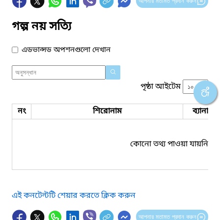
আপনার মতামত প্রদান করুন
গল্প নয় সত্যি
এডভান্সড অপশনগুলো দেখান
পৃষ্ঠা আইটেম
নং
শিরোনাম
ব্যানার 
কোনো তথ্য পাওয়া যায়নি।
এই কনটেন্টটি শেয়ার করতে ক্লিক করুন
আপনার মতামত প্রদান করুন