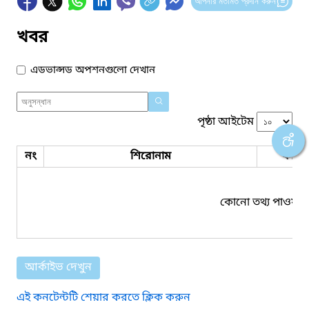
আপনার মতামত প্রদান করুন
খবর
এডভান্সড অপশনগুলো দেখান
পৃষ্ঠা আইটেম
নং
শিরোনাম
ফাইল
কোনো তথ্য পাওয়া য
আর্কাইভ দেখুন
এই কনটেন্টটি শেয়ার করতে ক্লিক করুন