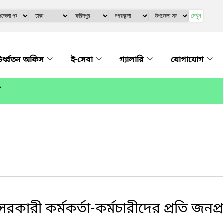
দেখুন
র্ধ্বতন অফিস
ই-সেবা
গ্যালারি
যোগাযোগ
র
ারী কর্মকর্তা-কর্মচারীদের প্রতি জনপ্রশ